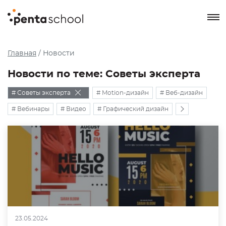
8 800 550-76-72
Главная
/
Новости
Заказать звонок
Новости по теме: Советы эксперта
# Советы эксперта
# Motion-дизайн
# Веб-дизайн
# Вебинары
# Видео
# Графический дизайн
# Дизайн
# Дизайн интерьера
# Дизайн одежды
# Интерьера
# Ландшафтный дизайн
# Личный бренд
# Международный дизайн
# Мода и стиль
# Мы в СМИ
# Наши выпускники
# Наши эксперты
# Обучение
# Профессии
# Рисование
# События
# Творчество
23.05.2024