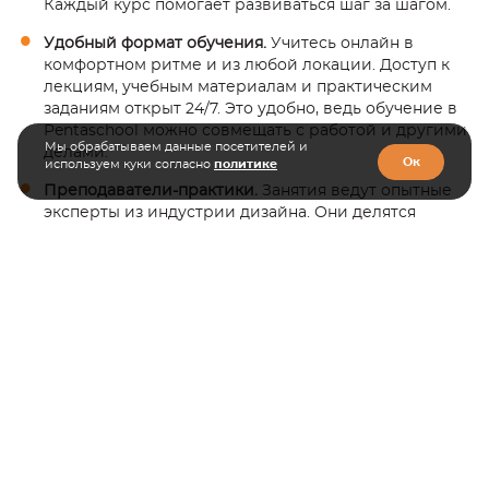
Каждый курс помогает развиваться шаг за шагом.
Удобный формат обучения.
Учитесь онлайн в
комфортном ритме и из любой локации. Доступ к
лекциям, учебным материалам и практическим
заданиям открыт 24/7. Это удобно, ведь обучение в
Pentaschool можно совмещать с работой и другими
Мы обрабатываем данные посетителей и
делами.
Ок
используем куки согласно
политике
Преподаватели-практики.
Занятия ведут опытные
эксперты из индустрии дизайна. Они делятся
секретами профессии, дают обратную связь и
помогают собрать портфолио, которое оценят
будущие заказчики и работодатели.
Реальные результаты.
Каждый обучающийся
работает над реальными проектами и после курса
получает официальный документ, который
открывает путь в дизайн.
Выбирайте инвестиции в знания, а не спонтанные
покупки. Только с 10 по 14 ноября до
–15%
на программы
Pentaschool
по промокоду «БЕЗЧП»
. Начните
погружение в профессию дизайнера уже сегодня.