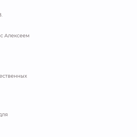
.
 с Алексеем
щественных
для