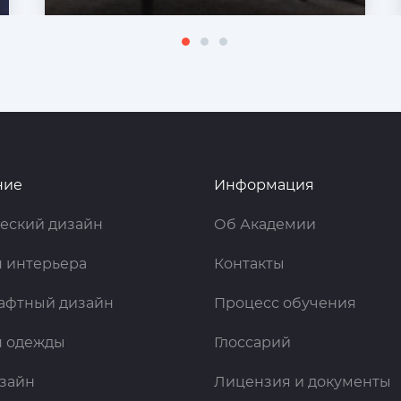
ние
Информация
еский дизайн
Об Академии
 интерьера
Контакты
афтный дизайн
Процесс обучения
н одежды
Глоссарий
зайн
Лицензия и документы