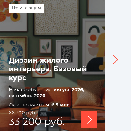
Начинающим
Д
Дизайн жилого
н
интерьера. Базовый
у
курс
п
к
Начало обучения:
август 2026,
На
сентябрь 2026
«
се
Сколько учиться:
6.5 мес.
д
Ск
66 300 руб.
14
33 200 руб.
1