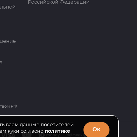
Российской Федерации
ельной
ашение
х
ством РФ
тываем данные посетителей
Ок
ем куки согласно
политике