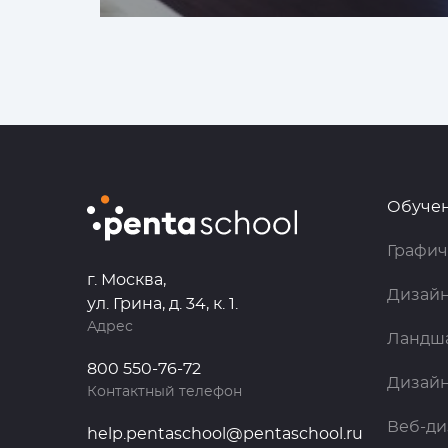
Обуче
Графич
г. Москва,
Дизайн
ул. Грина, д. 34, к. 1.
Адрес
Ландш
800 550-76-72
Дизай
Контактный телефон
Веб-ди
help.pentaschool@pentaschool.ru