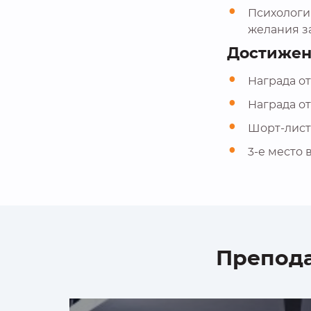
Психологи
желания з
Достиже
Награда от
Награда о
Шорт-лист
3-е место 
Препода