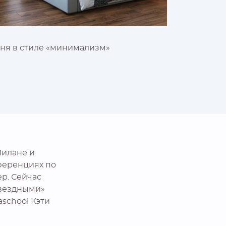
ня в стиле «минимализм»
Милане и
ференциях по
р. Сейчас
«звездными»
school Кэти