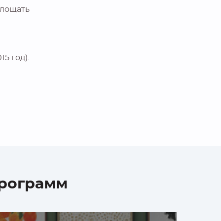
площать
5 год).
программ