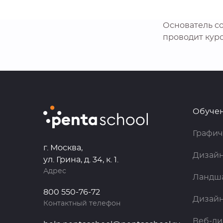
Основатель с
проводит кур
Обуче
Графич
г. Москва,
Дизайн
ул. Грина, д. 34, к. 1.
Адрес
Ландш
800 550-76-72
Дизай
Контактный телефон
Веб-ди