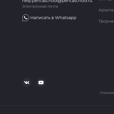
help.pentaschool@pentaschool.ru
Электронная почта
Архите
Написать в Whatsapp
Творче
Cтоимос