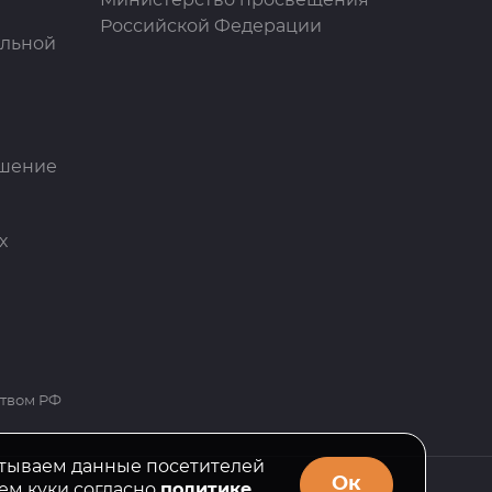
Министерство просвещения
Российской Федерации
ельной
ашение
х
ством РФ
тываем данные посетителей
Ок
ем куки согласно
политике