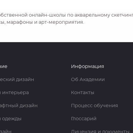
обственной онлайн-школы по акварельному скетчинг
сы, марафоны и арт-мероприятия.
ние
Информация
еский дизайн
Об Академии
 интерьера
Контакты
афтный дизайн
Процесс обучения
н одежды
Глоссарий
зайн
Лицензия и документы