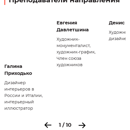
Преподаватели направления
Евгения
Денис 
Давлетшина
Художник
дизайнер
Художник-
монументалист,
художник-график,
Член союза
художников
Галина
Приходько
Дизайнер
интерьеров в
России и Италии,
интерьерный
иллюстратор
1 / 10