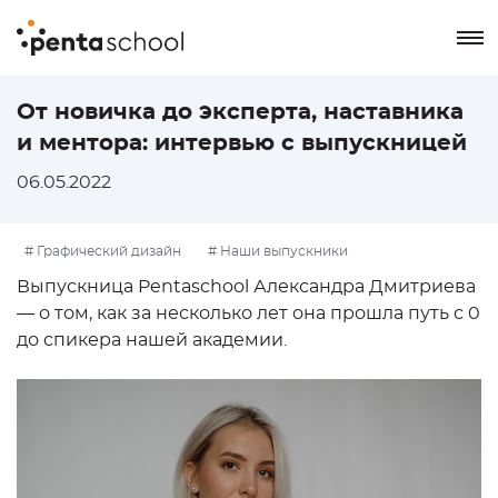
8 800 550-76-72
От новичка до эксперта, наставника
и ментора: интервью с выпускницей
Заказать звонок
06.05.2022
# Графический дизайн
# Наши выпускники
Выпускница Pentaschool Александра Дмитриева
— о том, как за несколько лет она прошла путь с 0
до спикера нашей академии.