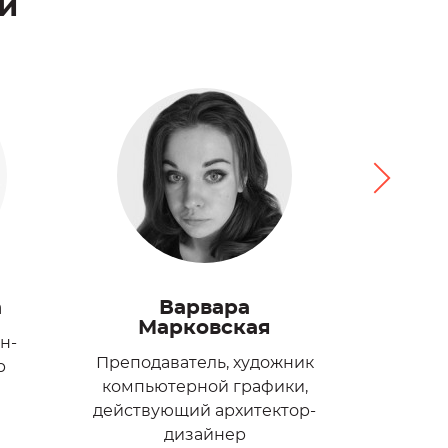
й
а
Варвара
Гали
Марковская
н-
Преподаватель, художник
р
искусст
компьютерной графики,
действующий архитектор-
дизайнер