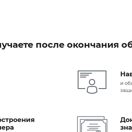
лучаете после окончания о
На
и об
защи
остроения
До
нера
зн