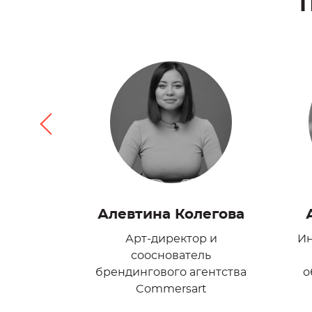
шина
Алевтина Колегова
Арт-директор и
Ин
ель
сооснователь
тик с
брендингового агентства
о
 ведения
Commersart
ктов