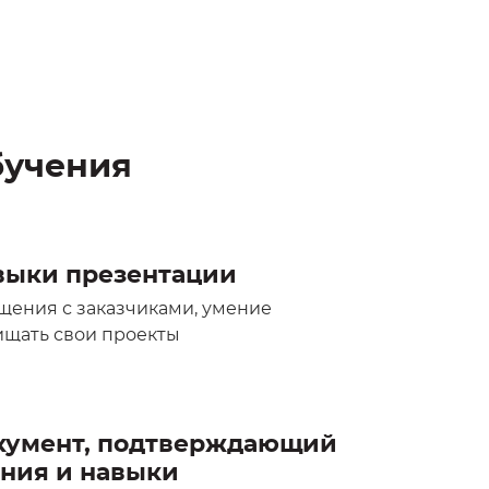
бучения
выки презентации
щения с заказчиками, умение
щать свои проекты
кумент, подтверждающий
ания и навыки