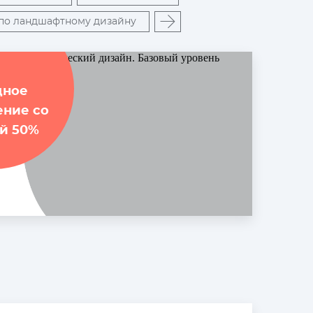
 по ландшафтному дизайну
дное
ение со
й 50%