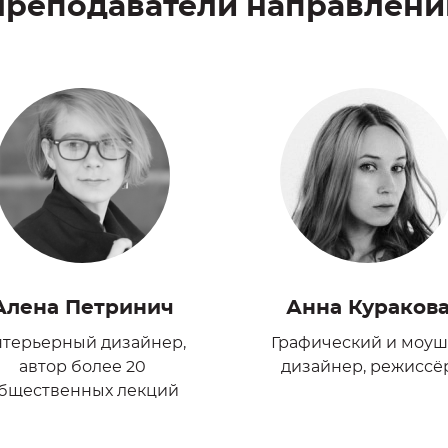
Преподаватели направлени
Алена Петринич
Анна Кураков
терьерный дизайнер,
Графический и моуш
автор более 20
дизайнер, режиссё
бщественных лекций