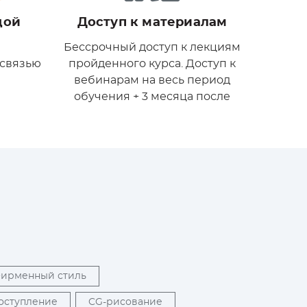
дой
Доступ к материалам
Бессрочный доступ к лекциям
 связью
пройденного курса. Доступ к
я
вебинарам на весь период
обучения + 3 месяца после
Фирменный стиль
поступление
CG-рисование