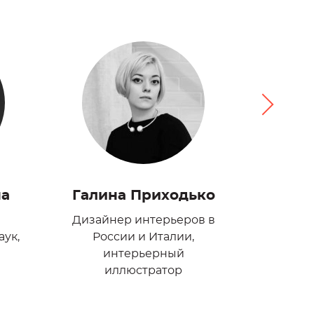
на
Галина Приходько
Кате
Дизайнер интерьеров в
Дизайне
аук,
России и Италии,
визуали
интерьерный
дизайн-
иллюстратор