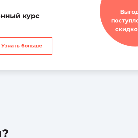
Начинающим
Выго
енный курс
Практикующим
поступл
скидко
Узнать больше
ы?