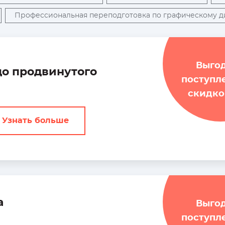
Профессиональная переподготовка по графическому д
Начинающим
Выго
до продвинутого
Практикующим
поступл
скидко
Узнать больше
а
Выго
поступл