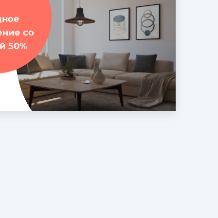
дное
ение со
й 50%